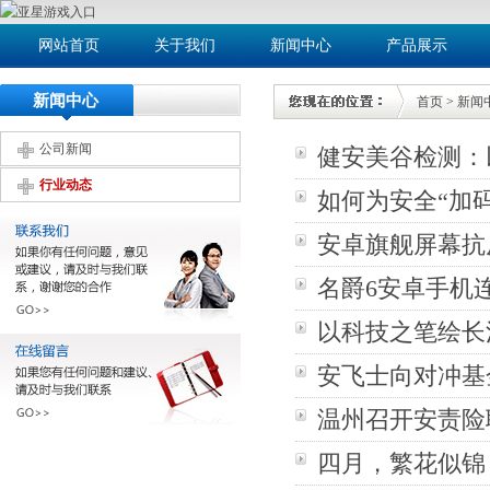
网站首页
关于我们
新闻中心
产品展示
新闻中心
首页
>
新闻
公司新闻
健安美谷检测：
行业动态
如何为安全“加
安卓旗舰屏幕抗
名爵6安卓手机
以科技之笔绘长
安飞士向对冲基
温州召开安责险
四月，繁花似锦