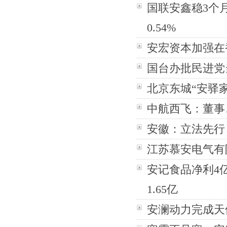
国联安鑫稳3个月
0.54%
安宏资本加强在
国台办批民进党
北京东城“安驿
中航西飞：董事
安徽：立法先行
江苏慕安电气有限
安记食品净利4亿
1.65亿
安澜动力完成天