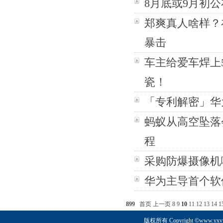
8月底或9月初公
郑爽真人啥样？
暴击
车主给爱车焊上5
瓷！
「专利解密」华
蚂蚁从高空坠落
程
采购防爆摄像机
华为主导首个软
899
首页
上一页
8
9
10
11
12
13
14
1
版权所有 Copyright ©www.yx